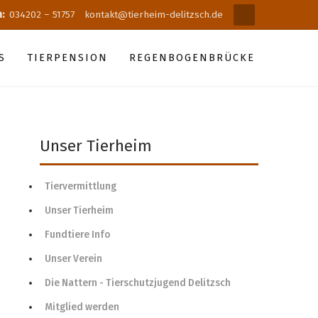
n:
034202 – 51757
kontakt@tierheim-delitzsch.de
S
TIERPENSION
REGENBOGENBRÜCKE
Unser Tierheim
Tiervermittlung
Unser Tierheim
Fundtiere Info
Unser Verein
Die Nattern - Tierschutzjugend Delitzsch
Mitglied werden