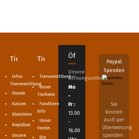
Öffnungszeiten
Tiervermittlung
Tierheim
Paypal
Spenden
Unsere
Infos
Tiervermittlung
Öffnungszeiten
Tiervermittlung
Mo
Unser
Hunde
Tierheim
-
Katzen
Fundtiere
Sie
Fr :
Info
können
13.00
Kleintiere
auch per
Unser
-
Reptilien
Überweisung
Verein
16.00
spenden :
Unsere
Die