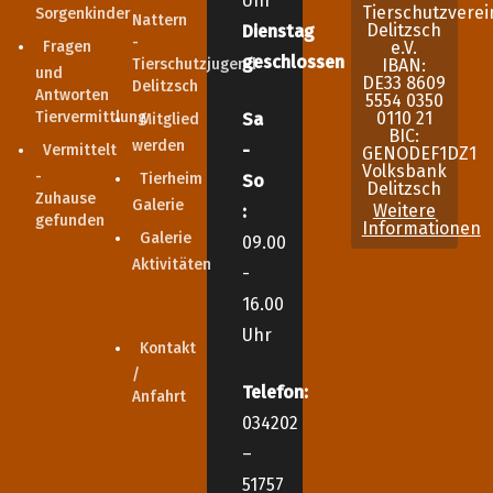
Uhr
Tierschutzverei
Sorgenkinder
Nattern
Delitzsch
Dienstag
-
Fragen
e.V.
geschlossen
Tierschutzjugend
IBAN:
und
DE33 8609
Delitzsch
Antworten
5554 0350
Tiervermittlung
0110 21
Sa
Mitglied
BIC:
werden
-
Vermittelt
GENODEF1DZ1
Volksbank
-
Tierheim
So
Delitzsch
Zuhause
Galerie
Weitere
:
gefunden
Informationen
Galerie
09.00
Aktivitäten
-
16.00
Uhr
Kontakt
/
Telefon:
Anfahrt
034202
–
51757