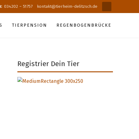
n:
034202 – 51757
kontakt@tierheim-delitzsch.de
S
TIERPENSION
REGENBOGENBRÜCKE
Registrier Dein Tier