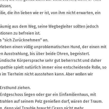
Wissen,
ie, die ihn lieben wie er ist, von ihm nicht erwarten, ein
ßräumig aus dem Weg, seine Wegbegleiter sollten jedoch
ionen zu befreien ist.
s "sich Zurücknehmen" an.
erleben einen völlig unproblematischen Hund, der einen mit
n Ausstrahlung, bis über beide Ohren, begeistert.
 hündische Körpersprache sehr gut beherrscht und daher
pathie spielt natürlich immer eine entscheidende Rolle, so
im Tierheim nicht ausstehen kann. Aber wollen wir
 Ersthund ziehen.
rdgeschoss liegen oder gar ein Einfamilienhaus, mit
trahlen auf seinem Pelz genießen darf, wären der Traum.
en, denn viel Trouble braucht Cicero nicht mehr.