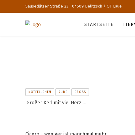
Sausedlitzer Straße 23 04509 Delitzsch / OT Laue
STARTSEITE
TIE
NOTFELLCHEN
RÜDE
GROSS
Großer Kerl mit viel Herz....
Cicero – weniger ist manchmal mehr.